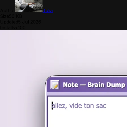
Author
Julia
Size
56 KB
Updated
5 Jul 2026
Installs
<100