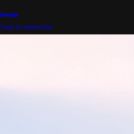
Sweep
Tinder for deleting files